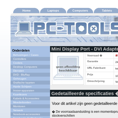
Home
Laptops
Computers
Tablets
Mini Display Port - DVI Adapt
Onderdelen
Behuizingen / Cases
Voorraad �
Controllers
Garantie
2
Coolers
Desktop Computers
URL Fabrikant
ht
Diensten
Prijs
DVD - BluRay
1
Geheugen
Omschrijving
Vo
Grafische kaarten
Harde Schijven
Invoer-apparaten
Gedetailleerde specificaties 
Kaartlezers
Kabels & Accessoires
Moederborden
Voor dit artikel zijn geen gedetailleerd
Monitoren
Netwerk
� De voorraadaanduiding is een momentopna
Notebook-accessoires
stockverschillen