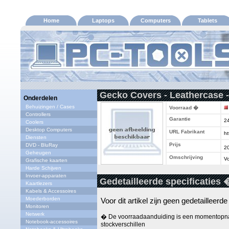
Home
Laptops
Computers
Tablets
Gecko Covers - Leathercase 
Onderdelen
Behuizingen / Cases
Voorraad �
Controllers
Garantie
2
Coolers
Desktop Computers
URL Fabrikant
ht
Diensten
Prijs
DVD - BluRay
2
Geheugen
Omschrijving
Vo
Grafische kaarten
Harde Schijven
Invoer-apparaten
Gedetailleerde specificaties 
Kaartlezers
Kabels & Accessoires
Moederborden
Voor dit artikel zijn geen gedetailleerd
Monitoren
Netwerk
� De voorraadaanduiding is een momentopna
Notebook-accessoires
stockverschillen