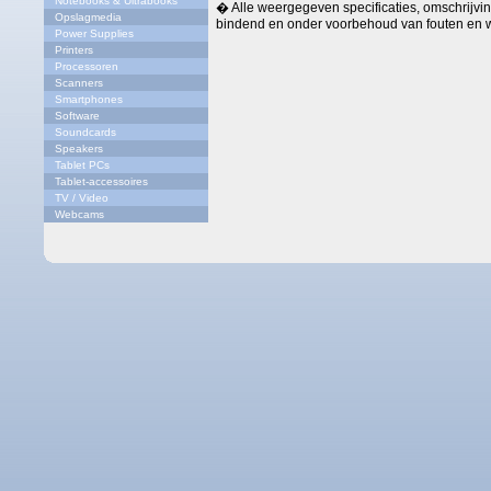
Notebooks & Ultrabooks
� Alle weergegeven specificaties, omschrijving
Opslagmedia
bindend en onder voorbehoud van fouten en w
Power Supplies
Printers
Processoren
Scanners
Smartphones
Software
Soundcards
Speakers
Tablet PCs
Tablet-accessoires
TV / Video
Webcams