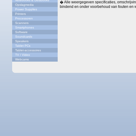
Notebooks & Ultrabooks
� Alle weergegeven specificaties, omschrijving
Opslagmedia
bindend en onder voorbehoud van fouten en w
Power Supplies
Printers
Processoren
Scanners
Smartphones
Software
Soundcards
Speakers
Tablet PCs
Tablet-accessoires
TV / Video
Webcams