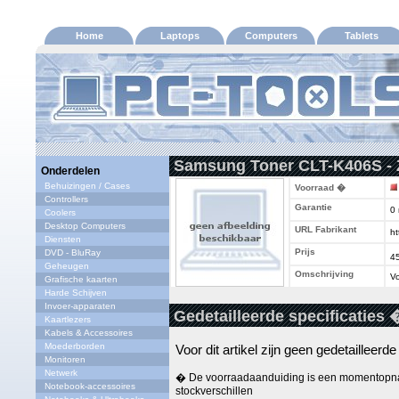
Home
Laptops
Computers
Tablets
Samsung Toner CLT-K406S -
Onderdelen
Behuizingen / Cases
Voorraad �
Controllers
Garantie
0
Coolers
Desktop Computers
URL Fabrikant
ht
Diensten
Prijs
DVD - BluRay
4
Geheugen
Omschrijving
Vo
Grafische kaarten
Harde Schijven
Invoer-apparaten
Gedetailleerde specificaties 
Kaartlezers
Kabels & Accessoires
Moederborden
Voor dit artikel zijn geen gedetailleerd
Monitoren
Netwerk
� De voorraadaanduiding is een momentopna
Notebook-accessoires
stockverschillen