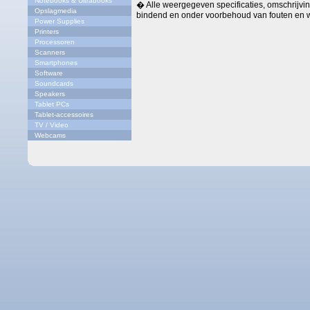
Notebooks & Ultrabooks
� Alle weergegeven specificaties, omschrijving
Opslagmedia
bindend en onder voorbehoud van fouten en w
Power Supplies
Printers
Processoren
Scanners
Smartphones
Software
Soundcards
Speakers
Tablet PCs
Tablet-accessoires
TV / Video
Webcams