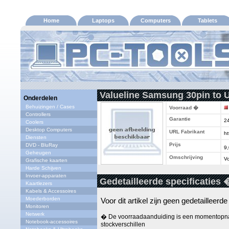
Home
Laptops
Computers
Tablets
Valueline Samsung 30pin to 
Onderdelen
Behuizingen / Cases
Voorraad �
Controllers
Garantie
2
Coolers
Desktop Computers
URL Fabrikant
ht
Diensten
Prijs
DVD - BluRay
9
Geheugen
Omschrijving
Vo
Grafische kaarten
Harde Schijven
Invoer-apparaten
Gedetailleerde specificaties 
Kaartlezers
Kabels & Accessoires
Moederborden
Voor dit artikel zijn geen gedetailleerd
Monitoren
Netwerk
� De voorraadaanduiding is een momentopna
Notebook-accessoires
stockverschillen