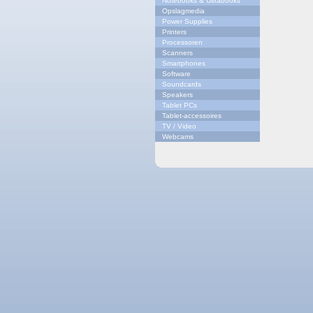
Notebooks & Ultrabooks
Opslagmedia
Power Supplies
Printers
Processoren
Scanners
Smartphones
Software
Soundcards
Speakers
Tablet PCs
Tablet-accessoires
TV / Video
Webcams