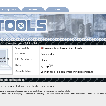
Computers
Tablets
Info
USB Car-charger - 2.1A + 1A:
Voorraad �
Levertermijn onbekend (bel of mail)
Garantie
24 maanden
URL Fabrikant
http://
Prijs
7,01 �
Omschrijving
Voor dit artikel is geen omschrijving beschikbaar
de specificaties �:
l zijn geen gedetailleerde specificaties beschikbaar
ding is een momentopname en is onder voorbehoud van wijzigingen en stockverschillen
pecificaties, omschrijvingen, hyperlinks en afbeeldingen zijn louter informatief, niet bindend en onder voorbehoud van fouten en wijz