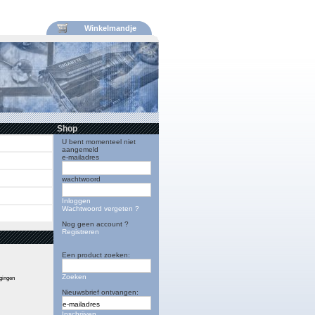
Winkelmandje
Shop
U bent momenteel niet
aangemeld
e-mailadres
wachtwoord
Inloggen
Wachtwoord vergeten ?
Nog geen account ?
Registreren
Een product zoeken:
Zoeken
igingen
Nieuwsbrief ontvangen:
Inschrijven