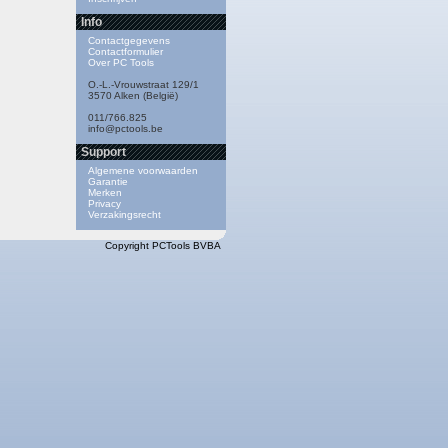
Info
Contactgegevens
Contactformulier
Over PC Tools
O.-L.-Vrouwstraat 129/1
3570 Alken (België)
011/766.825
info@pctools.be
Support
Algemene voorwaarden
Garantie
Merken
Privacy
Verzakingsrecht
Copyright PCTools BVBA