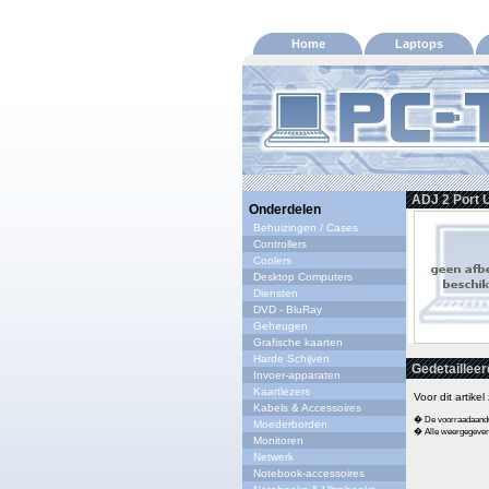
Home
Laptops
ADJ 2 Port 
Onderdelen
Behuizingen / Cases
Controllers
Coolers
Desktop Computers
Diensten
DVD - BluRay
Geheugen
Grafische kaarten
Harde Schijven
Gedetailleer
Invoer-apparaten
Kaartlezers
Voor dit artike
Kabels & Accessoires
� De voorraadaandui
Moederborden
� Alle weergegeven s
Monitoren
Netwerk
Notebook-accessoires