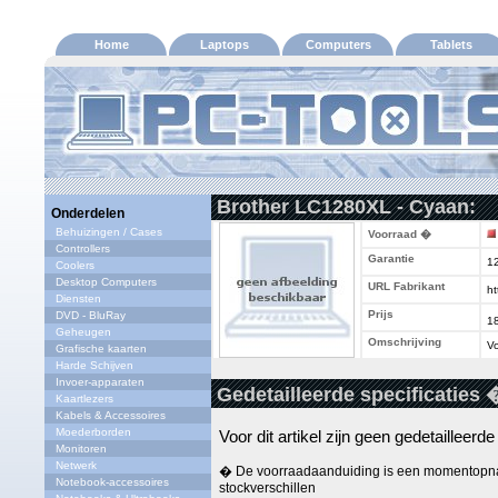
Home
Laptops
Computers
Tablets
Brother LC1280XL - Cyaan:
Onderdelen
Behuizingen / Cases
Voorraad �
Controllers
Garantie
1
Coolers
Desktop Computers
URL Fabrikant
ht
Diensten
Prijs
DVD - BluRay
1
Geheugen
Omschrijving
Vo
Grafische kaarten
Harde Schijven
Invoer-apparaten
Gedetailleerde specificaties 
Kaartlezers
Kabels & Accessoires
Moederborden
Voor dit artikel zijn geen gedetailleerd
Monitoren
Netwerk
� De voorraadaanduiding is een momentopna
Notebook-accessoires
stockverschillen