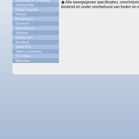
Notebooks & Ultrabooks
� Alle weergegeven specificaties, omschrijving
Opslagmedia
bindend en onder voorbehoud van fouten en w
Power Supplies
Printers
Processoren
Scanners
Smartphones
Software
Soundcards
Speakers
Tablet PCs
Tablet-accessoires
TV / Video
Webcams